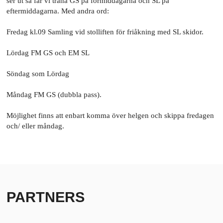
ser ut så får vi träna GS på förmiddagarna och SL på
eftermiddagarna. Med andra ord:
Fredag kl.09 Samling vid stolliften för friåkning med SL skidor.
Lördag FM GS och EM SL
Söndag som Lördag
Måndag FM GS (dubbla pass).
Möjlighet finns att enbart komma över helgen och skippa fredagen
och/ eller måndag.
PARTNERS