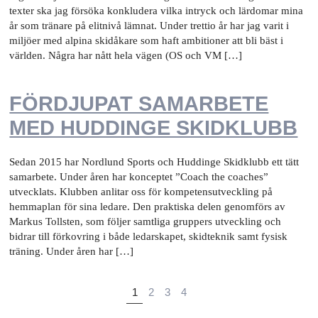
texter ska jag försöka konkludera vilka intryck och lärdomar mina
år som tränare på elitnivå lämnat. Under trettio år har jag varit i
miljöer med alpina skidåkare som haft ambitioner att bli bäst i
världen. Några har nått hela vägen (OS och VM […]
FÖRDJUPAT SAMARBETE
MED HUDDINGE SKIDKLUBB
Sedan 2015 har Nordlund Sports och Huddinge Skidklubb ett tätt
samarbete. Under åren har konceptet ”Coach the coaches”
utvecklats. Klubben anlitar oss för kompetensutveckling på
hemmaplan för sina ledare. Den praktiska delen genomförs av
Markus Tollsten, som följer samtliga gruppers utveckling och
bidrar till förkovring i både ledarskapet, skidteknik samt fysisk
träning. Under åren har […]
1
2
3
4