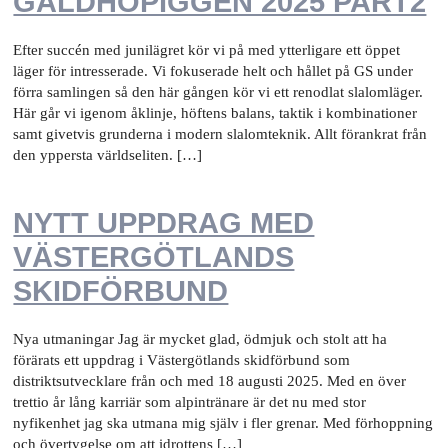
GALDHÖPIGGEN 2025 PART2
Efter succén med junilägret kör vi på med ytterligare ett öppet
läger för intresserade. Vi fokuserade helt och hållet på GS under
förra samlingen så den här gången kör vi ett renodlat slalomläger.
Här går vi igenom åklinje, höftens balans, taktik i kombinationer
samt givetvis grunderna i modern slalomteknik. Allt förankrat från
den yppersta världseliten. […]
NYTT UPPDRAG MED
VÄSTERGÖTLANDS
SKIDFÖRBUND
Nya utmaningar Jag är mycket glad, ödmjuk och stolt att ha
förärats ett uppdrag i Västergötlands skidförbund som
distriktsutvecklare från och med 18 augusti 2025. Med en över
trettio år lång karriär som alpintränare är det nu med stor
nyfikenhet jag ska utmana mig själv i fler grenar. Med förhoppning
och övertygelse om att idrottens […]