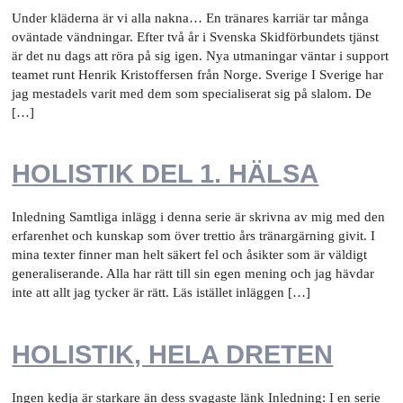
Under kläderna är vi alla nakna… En tränares karriär tar många
oväntade vändningar. Efter två år i Svenska Skidförbundets tjänst
är det nu dags att röra på sig igen. Nya utmaningar väntar i support
teamet runt Henrik Kristoffersen från Norge. Sverige I Sverige har
jag mestadels varit med dem som specialiserat sig på slalom. De
[…]
HOLISTIK DEL 1. HÄLSA
Inledning Samtliga inlägg i denna serie är skrivna av mig med den
erfarenhet och kunskap som över trettio års tränargärning givit. I
mina texter finner man helt säkert fel och åsikter som är väldigt
generaliserande. Alla har rätt till sin egen mening och jag hävdar
inte att allt jag tycker är rätt. Läs istället inläggen […]
HOLISTIK, HELA DRETEN
Ingen kedja är starkare än dess svagaste länk Inledning: I en serie