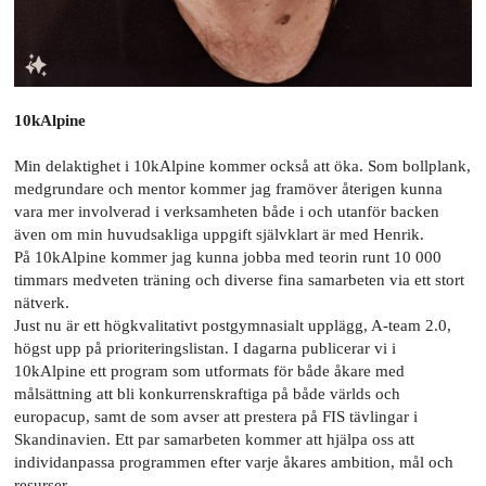
10kAlpine
Min delaktighet i 10kAlpine kommer också att öka. Som bollplank,
medgrundare och mentor kommer jag framöver återigen kunna
vara mer involverad i verksamheten både i och utanför backen
även om min huvudsakliga uppgift självklart är med Henrik.
På 10kAlpine kommer jag kunna jobba med teorin runt 10 000
timmars medveten träning och diverse fina samarbeten via ett stort
nätverk.
Just nu är ett högkvalitativt postgymnasialt upplägg, A-team 2.0,
högst upp på prioriteringslistan. I dagarna publicerar vi i
10kAlpine ett program som utformats för både åkare med
målsättning att bli konkurrenskraftiga på både världs och
europacup, samt de som avser att prestera på FIS tävlingar i
Skandinavien. Ett par samarbeten kommer att hjälpa oss att
individanpassa programmen efter varje åkares ambition, mål och
resurser.